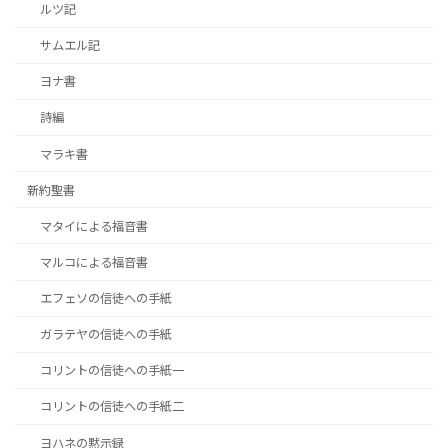
ルツ記
サムエル記
ヨナ書
詩編
マラキ書
新約聖書
マタイによる福音書
マルコによる福音書
エフェソの信徒への手紙
ガラテヤの信徒への手紙
コリントの信徒への手紙一
コリントの信徒への手紙二
ヨハネの黙示録