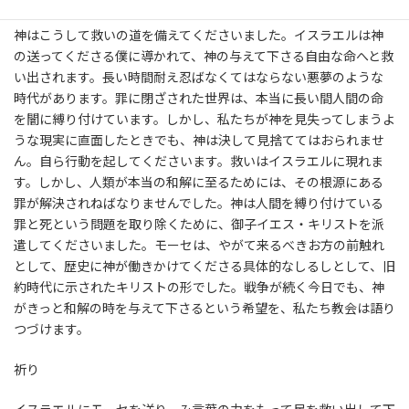
神はこうして救いの道を備えてくださいました。イスラエルは神
の送ってくださる僕に導かれて、神の与えて下さる自由な命へと救
い出されます。長い時間耐え忍ばなくてはならない悪夢のような
時代があります。罪に閉ざされた世界は、本当に長い間人間の命
を闇に縛り付けています。しかし、私たちが神を見失ってしまうよ
うな現実に直面したときでも、神は決して見捨ててはおられませ
ん。自ら行動を起してくださいます。救いはイスラエルに現れま
す。しかし、人類が本当の和解に至るためには、その根源にある
罪が解決されねばなりませんでした。神は人間を縛り付けている
罪と死という問題を取り除くために、御子イエス・キリストを派
遣してくださいました。モーセは、やがて来るべきお方の前触れ
として、歴史に神が働きかけてくださる具体的なしるしとして、旧
約時代に示されたキリストの形でした。戦争が続く今日でも、神
がきっと和解の時を与えて下さるという希望を、私たち教会は語り
つづけます。
祈り