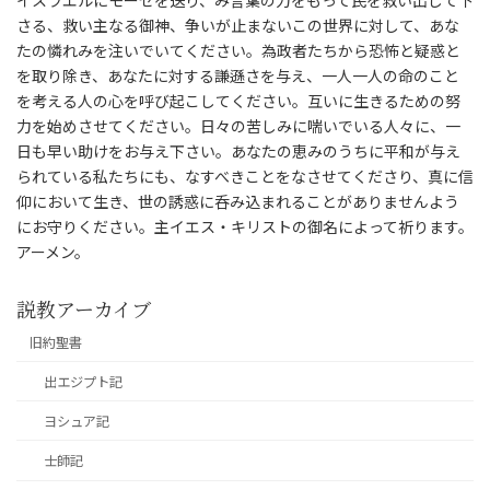
イスラエルにモーセを送り、み言葉の力をもって民を救い出して下
さる、救い主なる御神、争いが止まないこの世界に対して、あな
たの憐れみを注いでいてください。為政者たちから恐怖と疑惑と
を取り除き、あなたに対する謙遜さを与え、一人一人の命のこと
を考える人の心を呼び起こしてください。互いに生きるための努
力を始めさせてください。日々の苦しみに喘いでいる人々に、一
日も早い助けをお与え下さい。あなたの恵みのうちに平和が与え
られている私たちにも、なすべきことをなさせてくださり、真に信
仰において生き、世の誘惑に呑み込まれることがありませんよう
にお守りください。主イエス・キリストの御名によって祈ります。
アーメン。
説教アーカイブ
旧約聖書
出エジプト記
ヨシュア記
士師記