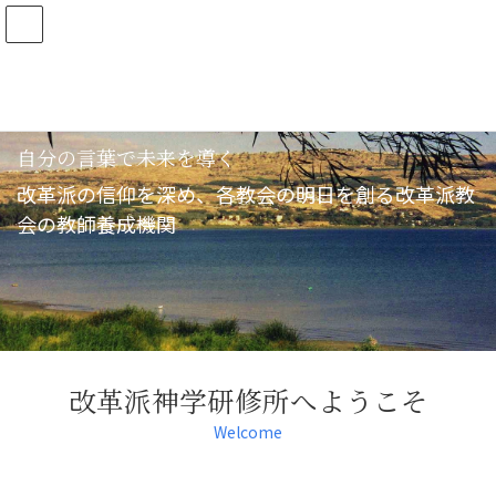
コ
ナ
ン
ビ
テ
ゲ
ン
ー
ツ
シ
へ
ョ
ス
ン
自分の言葉で未来を導く
キ
に
ッ
移
改革派の信仰を深め、各教会の明日を創る改革派教
プ
動
会の教師養成機関
改革派神学研修所へようこそ
Welcome