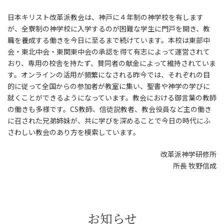
日本キリスト改革派教会は、神戸に４年制の神学校を有します
が、全寮制の神学校に入学するのが困難な学生に門戸を開き、教
職を養成する働きを今日に至るまで続けています。本校は東部中
会・東北中会・東関東中会の承認を得て有志によって運営されて
おり、専用の校舎を持たず、賛同者の献金によって維持されていま
す。オンラインの活用が頻繁になされる昨今では、それぞれの目
的に従って全国からの参加者が教室に集い、聖書や神学の学びに
就くことができるようになっています。教会における御言葉の教師
の働きも多様です。CS教師、信徒説教者、教会役員など主の働き
に召された兄弟姉妹が、共に学びを深めることで今日の時代にふ
さわしい教会のあり方を模索しています。
改革派神学研修所
所長 牧野信成
お知らせ