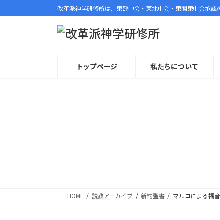
コ
ナ
改革派神学研修所は、東部中会・東北中会・東関東中会承認
ン
ビ
テ
ゲ
ン
ー
ツ
シ
へ
ョ
トップページ
私たちについて
ス
ン
キ
に
ッ
移
プ
動
HOME
説教アーカイブ
新約聖書
マルコによる福音