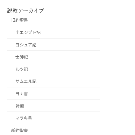
説教アーカイブ
旧約聖書
出エジプト記
ヨシュア記
士師記
ルツ記
サムエル記
ヨナ書
詩編
マラキ書
新約聖書