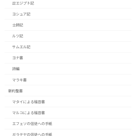
出エジプト記
ヨシュア記
士師記
ルツ記
サムエル記
ヨナ書
詩編
マラキ書
新約聖書
マタイによる福音書
マルコによる福音書
エフェソの信徒への手紙
ガラテヤの信徒への手紙