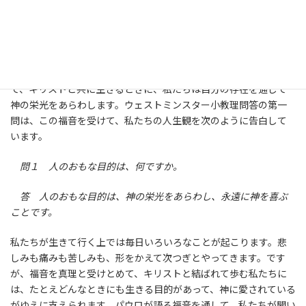
私たちが神に愛されるのは、私たちが何ものかであったからでは
ありません。私たちがどのような人間だとしても、私たちは永遠
の昔から神の御旨の内で無条件に愛されて生まれたのです。です
から、その愛を受けて、神の慈愛の器として自分を神に差し出し
て、キリストと共に生きるときに、私たちは自分の存在を通して
神の栄光をあらわします。ウェストミンスター小教理問答の第一
問は、この福音を受けて、私たちの人生観を次のように告白して
います。
問１ 人のおもな目的は、何ですか。
答 人のおもな目的は、神の栄光をあらわし、永遠に神を喜ぶ
ことです。
私たちが生きて行く上では毎日いろいろなことが起こります。悲
しみも痛みも苦しみも、形をかえて次つぎとやってきます。です
が、福音を真理と受けとめて、キリストと結ばれて歩む私たちに
は、たとえどんなときにも生きる目的があって、神に愛されている
がゆえに支えられます。パウロが語る福音を通して、私たちが聞い