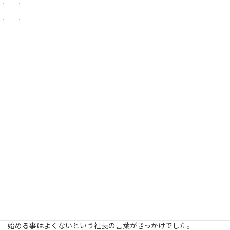
コ
ナ
ン
ビ
テ
ゲ
ン
ー
ツ
シ
月一恒例の町内清掃で、嬉しい
へ
ョ
ス
ン
言葉をかけてもらいました！
キ
に
ッ
移
最
2014年8月13日
2014年8月13日
プ
動
終
更
新
日
時
:
HOME
ブログ
イベント
月一恒例の町内清掃で、嬉しい言葉をかけてもらいました！
弊社では月に一度の恒例行事として、会社の敷地周辺の町内清掃
を5年ほど前から行っています。
町内清掃を始めるきっかけになったのは、本社が今の場所に移転
する事になった際に、新しい土地の人たちとの交流もなく商売を
始める事はよくないという社長の言葉がきっかけでした。